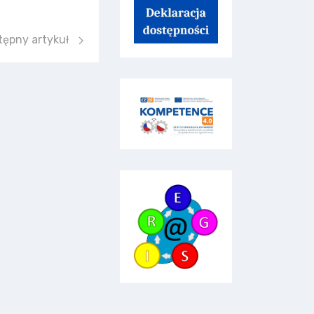
ępny artykuł: „Corrida ortograficzna”
tępny artykuł