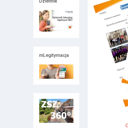
Dziennik
mLegitymacja