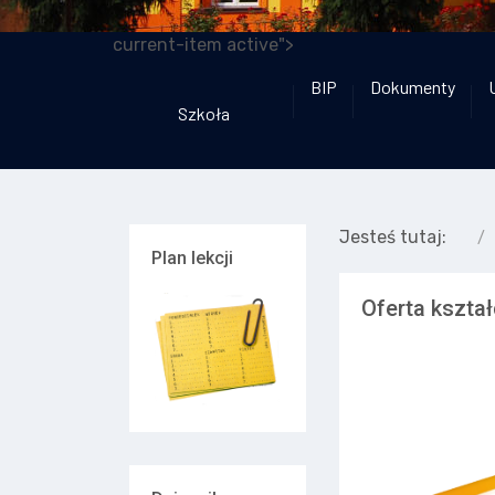
current-item active">
BIP
Dokumenty
Szkoła
Jesteś tutaj:
Plan lekcji
Oferta kszta