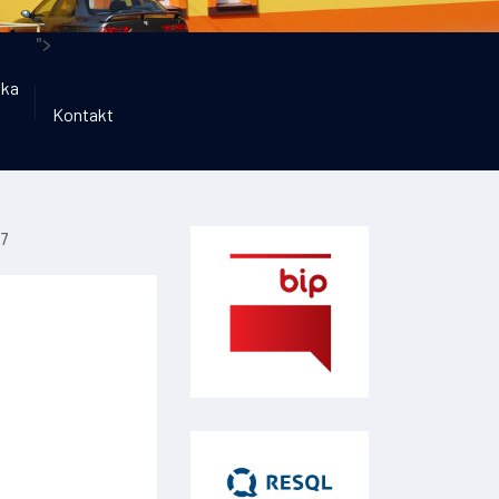
">
ika
Kontakt
27