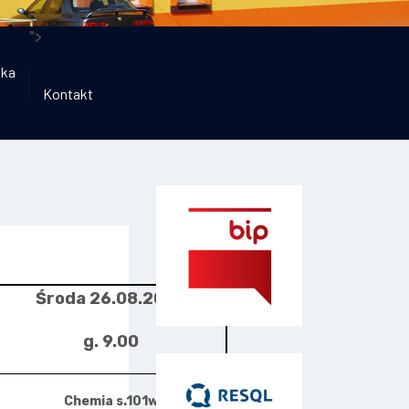
">
ika
Kontakt
Środa 26.08.2025
g. 9.00
Chemia s.101w