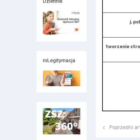
Dziennik
j. po
tworzenie stron
mLegitymacja
Poprzedni artyk
Poprzedni ar