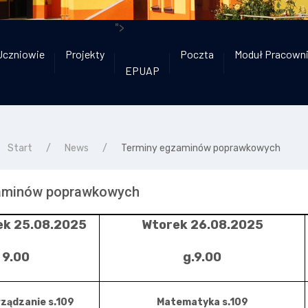
">
Uczniowie
Projekty
Poczta
Moduł Pracown
EPUAP
Start
News
Terminy egzaminów poprawkowych
aminów poprawkowych
ek 25.08.2025
Wtorek 26.08.2025
 9.00
g.9.00
rządzanie s.109
Matematyka s.109