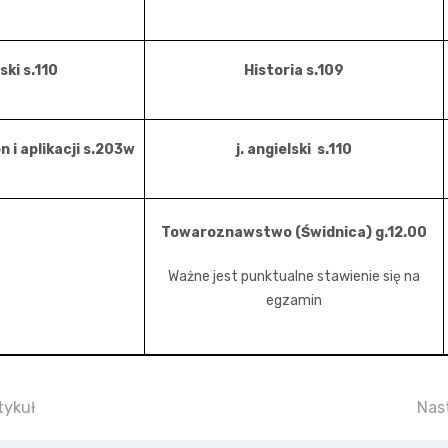
lski s.110
Historia s.109
 i aplikacji s.203w
j. angielski s.110
Towaroznawstwo (Świdnica) g.12.00
Ważne jest punktualne stawienie się na
egzamin
uł: Oferta kształcenia na rok szkolny 2026/27
Nas
tykuł
Nas