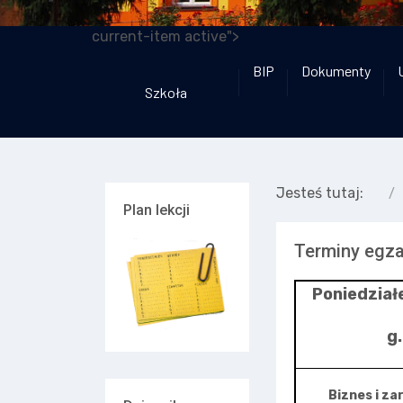
current-item active">
BIP
Dokumenty
Szkoła
Jesteś tutaj:
Plan lekcji
Terminy egz
Poniedział
g.
Biznes i za