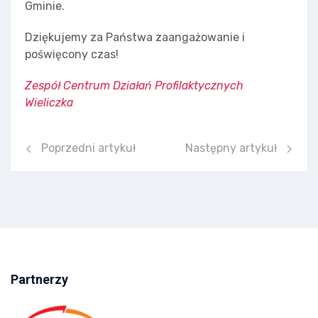
Gminie.
Dziękujemy za Państwa zaangażowanie i
poświęcony czas!
Zespół Centrum Działań Profilaktycznych
Wieliczka
Poprzedni artykuł: Wykaz podręczników na rok 2025/2
Następny artykuł: Wywia
Poprzedni artykuł
Następny artykuł
Partnerzy