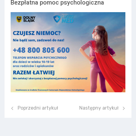
Bezpłatna pomoc psychologiczna
Poprzedni artykuł: EGZAMINY POPRAWKOWE SIERPIEŃ 
Następny artykuł: Prakt
Poprzedni artykuł
Następny artykuł