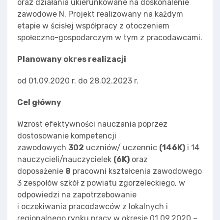
oraz działania ukierunkowane na doskonalenie
zawodowe N. Projekt realizowany na każdym
etapie w ścisłej współpracy z otoczeniem
społeczno-gospodarczym w tym z pracodawcami.
Planowany okres realizacji
od 01.09.2020 r. do 28.02.2023 r.
Cel główny
Wzrost efektywności nauczania poprzez
dostosowanie kompetencji
zawodowych
302
uczniów/ uczennic
(146K)
i 14
nauczycieli/nauczycielek
(6K)
oraz
doposażenie
8
pracowni kształcenia zawodowego
3 zespołów szkół z powiatu zgorzeleckiego, w
odpowiedzi na zapotrzebowanie
i oczekiwania pracodawców z lokalnych i
regionalnego rynku pracy w okresie 01.09.2020 –