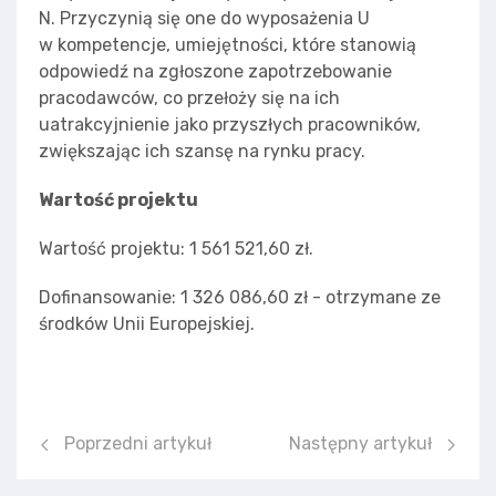
N. Przyczynią się one do wyposażenia U
w kompetencje, umiejętności, które stanowią
odpowiedź na zgłoszone zapotrzebowanie
pracodawców, co przełoży się na ich
uatrakcyjnienie jako przyszłych pracowników,
zwiększając ich szansę na rynku pracy.
Wartość projektu
Wartość projektu: 1 561 521,60 zł.
Dofinansowanie: 1 326 086,60 zł - otrzymane ze
środków Unii Europejskiej.
Poprzedni artykuł: KARIERA ZAWODOWDÓW W NASZY
Następny artykuł: Erasm
Poprzedni artykuł
Następny artykuł