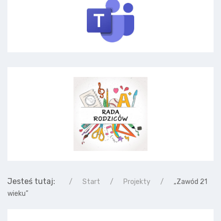
Jesteś tutaj:
Start
Projekty
„Zawód 21
wieku”