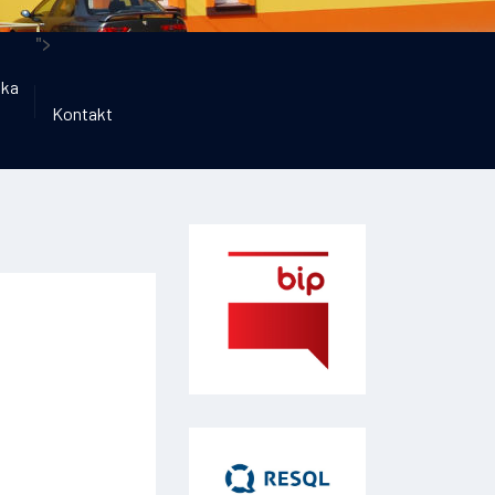
">
ika
Kontakt