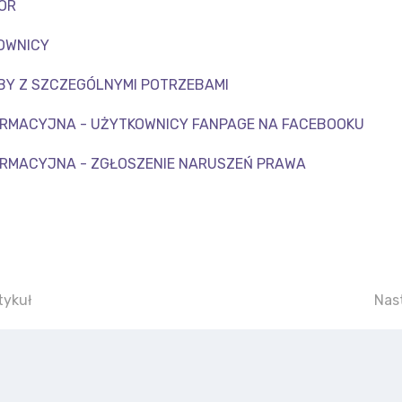
ÓR
OWNICY
BY Z SZCZEGÓLNYMI POTRZEBAMI
ORMACYJNA - UŻYTKOWNICY FANPAGE NA FACEBOOKU
ORMACYJNA - ZGŁOSZENIE NARUSZEŃ PRAWA
uł: Rada rodziców
Nast
tykuł
Nas