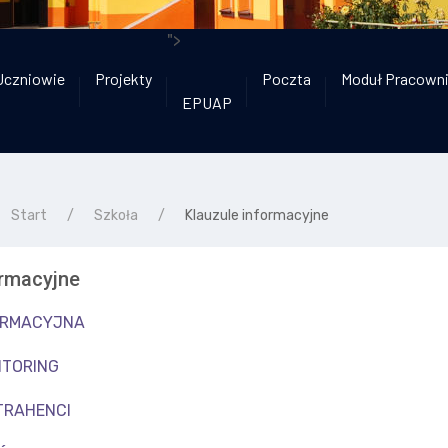
">
Uczniowie
Projekty
Poczta
Moduł Pracown
EPUAP
Start
Szkoła
Klauzule informacyjne
ormacyjne
ORMACYJNA
ITORING
TRAHENCI