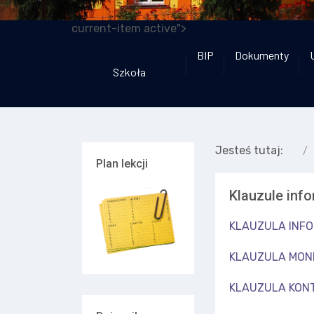
current-item active">
BIP
Dokumenty
Szkoła
Jesteś tutaj:
Plan lekcji
Klauzule inf
KLAUZULA INF
KLAUZULA MON
KLAUZULA KON